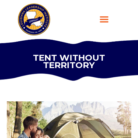
TENT WITHOUT
TERRITORY
HOME
ABOUT
PROGRAMS
LEARNING PLATFORM
DONATE
CONTACT US
REGISTER