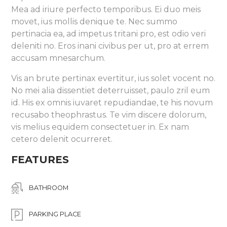
Mea ad iriure perfecto temporibus. Ei duo meis
movet, ius mollis denique te. Nec summo
pertinacia ea, ad impetus tritani pro, est odio veri
deleniti no. Eros inani civibus per ut, pro at errem
accusam mnesarchum.
Vis an brute pertinax evertitur, ius solet vocent no.
No mei alia dissentiet deterruisset, paulo zril eum
id. His ex omnis iuvaret repudiandae, te his novum
recusabo theophrastus. Te vim discere dolorum,
vis melius equidem consectetuer in. Ex nam
cetero delenit ocurreret.
FEATURES
BATHROOM
PARKING PLACE