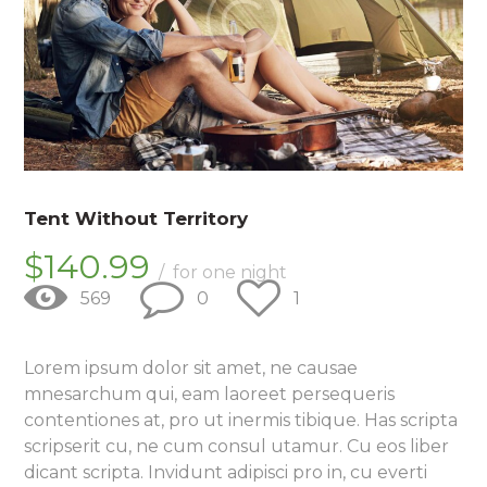
Tent Without Territory
$
140
99
for one night
569
0
1
Lorem ipsum dolor sit amet, ne causae
mnesarchum qui, eam laoreet persequeris
contentiones at, pro ut inermis tibique. Has scripta
scripserit cu, ne cum consul utamur. Cu eos liber
dicant scripta. Invidunt adipisci pro in, cu everti