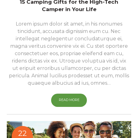
15 Camping Gifts for the High-Tech
Camper in Your Life
Lorem ipsum dolor sit amet, in his nonumes
tincidunt, accusata dignissim eum cu. Nec
intellegat neglegentur concludaturque ei,
magna veritus convenire vix ei. Cu stet oportere
consectetuer eos, propriae eleifend eam cu,
ridens dictas vix ex. Utroque voluptua vis id, vix
ut eripuit erroribus ullamcorper, cu per dictas
pericula. Animal lucilius prodesset ut eum, mollis
quaeque albucius ad ius, omnes…
READ MORE
22