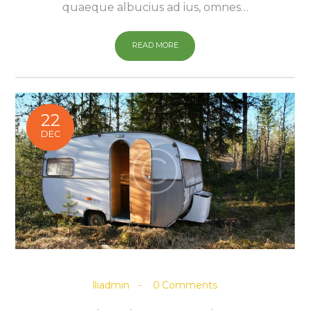
quaeque albucius ad ius, omnes…
READ MORE
22
DEC
lliadmin
0
Comments