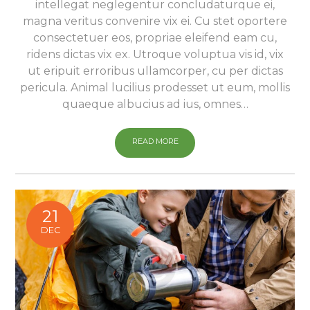
intellegat neglegentur concludaturque ei,
magna veritus convenire vix ei. Cu stet oportere
consectetuer eos, propriae eleifend eam cu,
ridens dictas vix ex. Utroque voluptua vis id, vix
ut eripuit erroribus ullamcorper, cu per dictas
pericula. Animal lucilius prodesset ut eum, mollis
quaeque albucius ad ius, omnes…
READ MORE
21
DEC