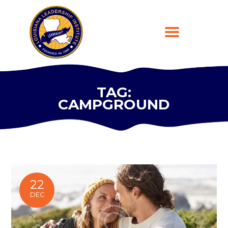
TAG:
CAMPGROUND
HOME
ABOUT
PROGRAMS
LEARNING PLATFORM
DONATE
CONTACT US
22
REGISTER
DEC