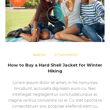
DEC
lliadmin
0
Comments
How to Buy a Hard Shell Jacket for Winter
Hiking
Lorem ipsum dolor sit amet, in his nonumes
tincidunt, accusata dignissim eum cu. Nec
intellegat neglegentur concludaturque ei,
magna veritus convenire vix ei. Cu stet oportere
consectetuer eos, propriae eleifend eam cu,