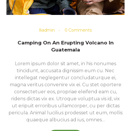
lliadmin
0
Comments
Camping On An Erupting Volcano In
Guatemala
Lorem ipsum dolor sit amet, in his nonumes
tincidunt, accusata dignissim eum cu. Nec
intellegat neglegentur concludaturque ei,
magna veritus convenire vix ei. Cu stet oportere
consectetuer eos, propriae eleifend eam cu,
ridens dictas vix ex. Utroque voluptua vis id, vix
ut eripuit erroribus ullamcorper, cu per dictas
pericula. Animal lucilius prodesset ut eum, mollis
quaeque albucius ad ius, omnes…