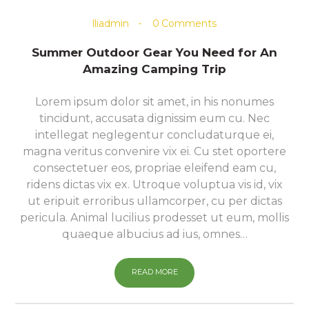
lliadmin
0
Comments
Summer Outdoor Gear You Need for An
Amazing Camping Trip
Lorem ipsum dolor sit amet, in his nonumes
tincidunt, accusata dignissim eum cu. Nec
intellegat neglegentur concludaturque ei,
magna veritus convenire vix ei. Cu stet oportere
consectetuer eos, propriae eleifend eam cu,
ridens dictas vix ex. Utroque voluptua vis id, vix
ut eripuit erroribus ullamcorper, cu per dictas
pericula. Animal lucilius prodesset ut eum, mollis
quaeque albucius ad ius, omnes…
READ MORE