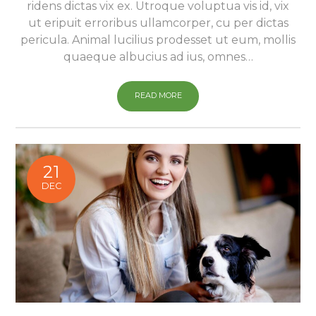
ridens dictas vix ex. Utroque voluptua vis id, vix
ut eripuit erroribus ullamcorper, cu per dictas
pericula. Animal lucilius prodesset ut eum, mollis
quaeque albucius ad ius, omnes…
READ MORE
21
DEC