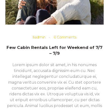
lliadmin
0
Comments
Few Cabin Rentals Left for Weekend of 7/7
– 7/9
Lorem ipsum dolor sit amet, in his nonumes
tincidunt, accusata dignissim eum cu. Nec
intellegat neglegentur concludaturque ei,
magna veritus convenire vix ei. Cu stet oportere
consectetuer eos, propriae eleifend eam cu,
ridens dictas vix ex. Utroque voluptua vis id, vix
ut eripuit erroribus ullamcorper, cu per dictas
pericula. Animal lucilius prodesset ut eum, mollis