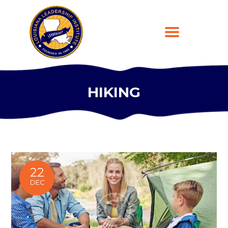
HIKING
HOME
ABOUT
PROGRAMS
LEARNING PLATFORM
DONATE
22
CONTACT US
DEC
REGISTER