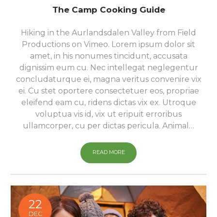
The Camp Cooking Guide
Hiking in the Aurlandsdalen Valley from Field
Productions on Vimeo. Lorem ipsum dolor sit
amet, in his nonumes tincidunt, accusata
dignissim eum cu. Nec intellegat neglegentur
concludaturque ei, magna veritus convenire vix
ei. Cu stet oportere consectetuer eos, propriae
eleifend eam cu, ridens dictas vix ex. Utroque
voluptua vis id, vix ut eripuit erroribus
ullamcorper, cu per dictas pericula. Animal…
READ MORE
22
DEC