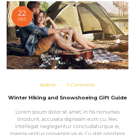
22
DEC
lliadmin
0
Comments
Winter Hiking and Snowshoeing Gift Guide
Lorem ipsum dolor sit amet, in his nonumes
tincidunt, accusata dignissim eum cu. Nec
intellegat neglegentur concludaturque ei,
magna veritus convenire vix ei. Cu stet oportere