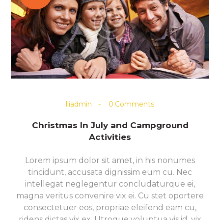
lliadmin
0
Comments
Christmas In July and Campground
Activities
Lorem ipsum dolor sit amet, in his nonumes
tincidunt, accusata dignissim eum cu. Nec
intellegat neglegentur concludaturque ei,
magna veritus convenire vix ei. Cu stet oportere
consectetuer eos, propriae eleifend eam cu,
ridens dictas vix ex. Utroque voluptua vis id, vix