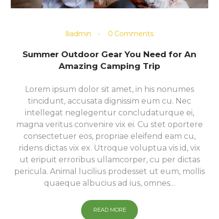
lliadmin
0
Comments
Summer Outdoor Gear You Need for An
Amazing Camping Trip
Lorem ipsum dolor sit amet, in his nonumes
tincidunt, accusata dignissim eum cu. Nec
intellegat neglegentur concludaturque ei,
magna veritus convenire vix ei. Cu stet oportere
consectetuer eos, propriae eleifend eam cu,
ridens dictas vix ex. Utroque voluptua vis id, vix
ut eripuit erroribus ullamcorper, cu per dictas
pericula. Animal lucilius prodesset ut eum, mollis
quaeque albucius ad ius, omnes…
READ MORE