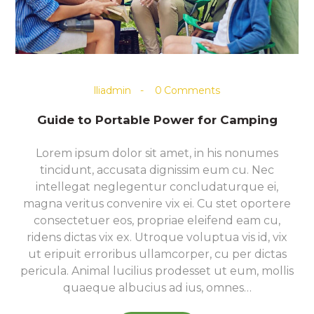
lliadmin
0
Comments
Guide to Portable Power for Camping
Lorem ipsum dolor sit amet, in his nonumes
tincidunt, accusata dignissim eum cu. Nec
intellegat neglegentur concludaturque ei,
magna veritus convenire vix ei. Cu stet oportere
consectetuer eos, propriae eleifend eam cu,
ridens dictas vix ex. Utroque voluptua vis id, vix
ut eripuit erroribus ullamcorper, cu per dictas
pericula. Animal lucilius prodesset ut eum, mollis
quaeque albucius ad ius, omnes…