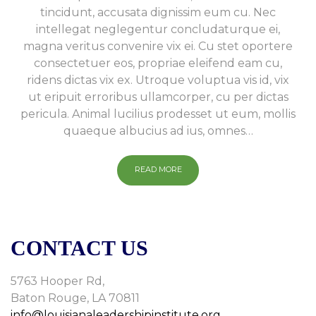
tincidunt, accusata dignissim eum cu. Nec
intellegat neglegentur concludaturque ei,
magna veritus convenire vix ei. Cu stet oportere
consectetuer eos, propriae eleifend eam cu,
ridens dictas vix ex. Utroque voluptua vis id, vix
ut eripuit erroribus ullamcorper, cu per dictas
pericula. Animal lucilius prodesset ut eum, mollis
quaeque albucius ad ius, omnes…
READ MORE
CONTACT US
5763 Hooper Rd,
Baton Rouge, LA 70811
info@louisianaleadershipinstitute.org