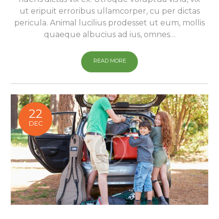
ut eripuit erroribus ullamcorper, cu per dictas
pericula. Animal lucilius prodesset ut eum, mollis
quaeque albucius ad ius, omnes…
READ MORE
22
DEC