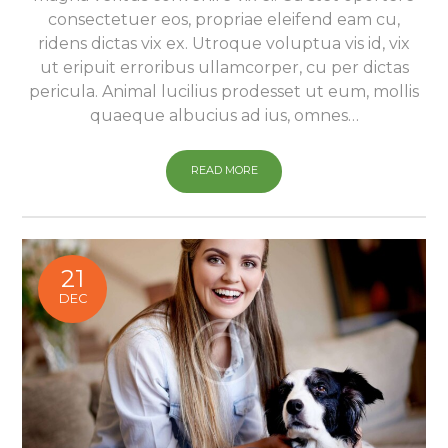
consectetuer eos, propriae eleifend eam cu,
ridens dictas vix ex. Utroque voluptua vis id, vix
ut eripuit erroribus ullamcorper, cu per dictas
pericula. Animal lucilius prodesset ut eum, mollis
quaeque albucius ad ius, omnes…
READ MORE
21
DEC