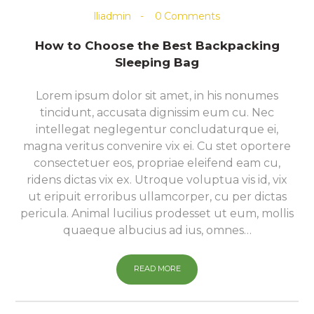
lliadmin
0
Comments
How to Choose the Best Backpacking
Sleeping Bag
Lorem ipsum dolor sit amet, in his nonumes
tincidunt, accusata dignissim eum cu. Nec
intellegat neglegentur concludaturque ei,
magna veritus convenire vix ei. Cu stet oportere
consectetuer eos, propriae eleifend eam cu,
ridens dictas vix ex. Utroque voluptua vis id, vix
ut eripuit erroribus ullamcorper, cu per dictas
pericula. Animal lucilius prodesset ut eum, mollis
quaeque albucius ad ius, omnes…
READ MORE