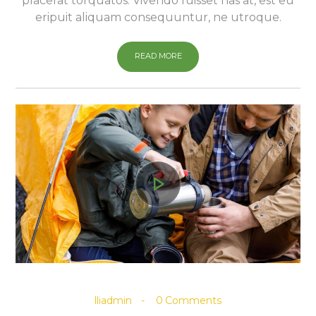
placerat torquatos. Vivendo fuisset has at, est eu
eripuit aliquam consequuntur, ne utroque.
READ MORE
lliadmin
0
Comments